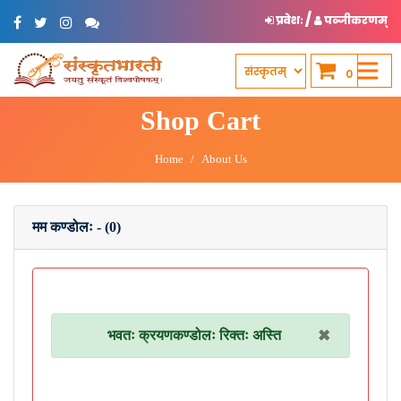
/
प्रवेशः
पञ्जीकरणम्
0
Shop Cart
Home
About Us
मम कण्डोलः - (0)
×
भवतः क्रयणकण्डोलः रिक्तः अस्ति