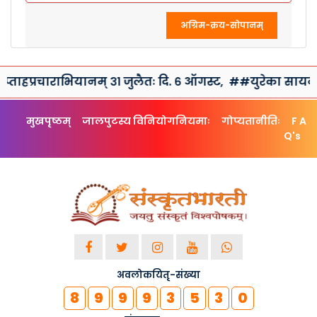
अग्रिम-क्रय-सोपानम्
ाहप्रचाराभियानम् ३१ जुलैतः दि. ६ ऑगस्ट,
##युरेका सायन्स क्
मुखपृष्ठम्
जालपुटस्य विनियोगनियमाः
गोप्यतानीतिः
F A
Q's
अवलोकयितृ-संख्या
8
9
9
9
3
5
3
0