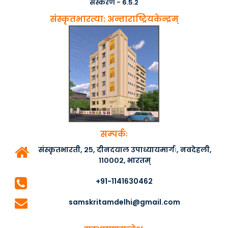
संस्करण - 6.5.2
संस्कृतभारत्या: अन्ताराष्ट्रियकेन्द्रम्
सम्पर्कः
संस्कृतभारती, २५, दीनदयाल उपाध्यायमार्गः, नवदेहली,
११०००२, भारतम्
+91-1141630462
samskritamdelhi@gmail.com