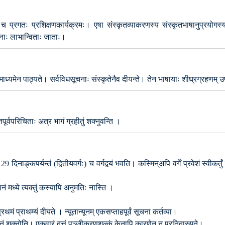
 प्रगतः प्रशिक्षणकार्यक्रमः। एषा संस्कृतव्याकरणस्य संस्कृतभाषानुप्रयोगस
जनाः लाभान्विताः जाताः।
्कृतमाध्यमेन पाठ्यते। सर्वविधसूचनाः संस्कृतेनैव दीयन्ते। तेन भाषायाः शीघ्रग्रहणम
पूर्वपरिचिताः अत्र भागं ग्रहीतुं शक्नुवन्ति ।
नाङ्कपर्यन्तं (द्वितीयवर्गः) च वर्गद्वयं भवति। कस्मिन्अपि वर्गें प्रवेशं स्वीकर्तुं शक
्थानं मध्ये त्यक्तुं कस्यापि अनुमतिः नास्ति ।
मं प्राथम्यं दीयते । न्यूतान्यूनम् एकसप्ताहपूर्वं सूचना कर्तव्या।
क्षितुं शक्नोति। एकवारं दत्तं पञ्जीकरणशुल्कं केनापि कारणेन न प्रतिदास्यते।