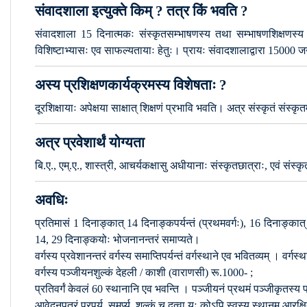
संवादशाला इत्युक्ते किम् ? तत्र किं भवति ?
संवादशाला 15 दिनात्मकः संस्कृतसम्भाषणस्य तथा सम्भाषणशिक्षणस्य च
विशिष्टाभ्यासः एव साफल्यतायाः हेतुः। प्रायः संवादशालाद्वारा 15000 
अस्य प्रशिक्षणकार्यक्रमस्य विशेषताः ?
दूरशिक्षायाः अपेक्षया साक्षात् शिक्षणं प्रभावि भवति। अत्र संस्कृतं संस
अत्र प्रवेशार्थं योग्यता
बि.ए., एम्.ए., शास्त्री, आचर्यकक्षासु अधीयानाः संस्कृतछात्राः, एवं संस्कृत
अवधिः
प्रतिमासं 1 दिनाङ्कात् 14 दिनाङ्कपर्यन्तं (प्रथमवर्गः), 16 दिनाङ्कात् 29 दि
14, 29 दिनाङ्कयोः भोजनानन्तरं समाप्यते।
वर्गस्य प्रवेशानन्तरं वर्गस्य समाप्तिपर्यन्तं वर्गस्थाने एव भवितव्यम् । वर्गस
वर्गस्य पञ्जीयनशुल्कं देहली / काशी (वाराणसी) रू.1000- ;
प्रतिवर्गं केवलं 60 स्थानानि एव भवन्ति । पञ्जीयनं प्रथमं पञ्जीकृतस्य प्रथ
आवेदनपत्रं प्रपूर्य, समर्प्य, शुल्कं च दत्वा यः कोऽपि स्वस्य स्थानम् आर