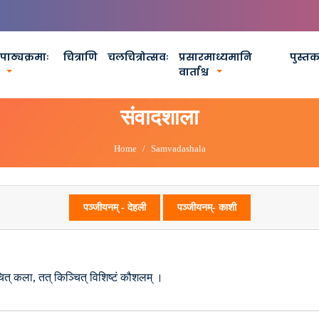
पाठ्यक्रमाः
चित्राणि
चलचित्रोत्सवः
प्रसारमाध्यमानि
पुस्त
वार्ताश्च
संवादशाला
Home
Samvadashala
पञ्जीयनम् - देहली
पञ्जीयनम्- काशी
ाचित् कला, तत् किञ्चित् विशिष्टं कौशलम् ।