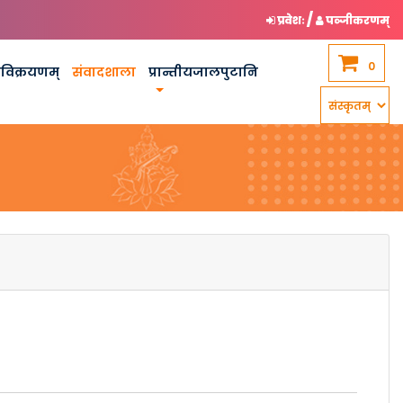
/
प्रवेशः
पञ्जीकरणम्
0
कविक्रयणम्
संवादशाला
प्रान्तीयजालपुटानि