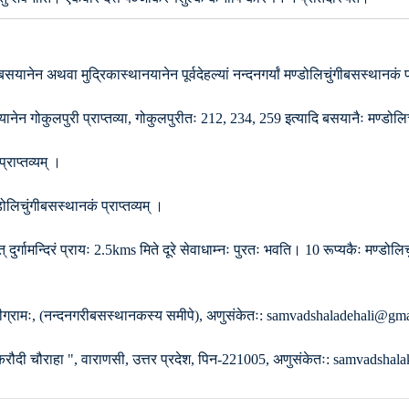
ेन अथवा मुद्रिकास्थानयानेन पूर्वदेहल्यां नन्दनगर्यां मण्डोलिचुंगीबसस्थानकं प्र
न गोकुलपुरी प्राप्तव्या, गोकुलपुरीतः 212, 234, 259 इत्यादि बसयानैः मण्डोलिचु
राप्तव्यम् ।
लिचुंगीबसस्थानकं प्राप्तव्यम् ।
 दुर्गामन्दिरं प्रायः 2.5kms मिते दूरे सेवाधाम्नः पुरतः भवति। 10 रूप्यकैः मण्डोलि
 मण्डोलीग्रामः, (नन्दनगरीबसस्थानकस्य समीपे), अणुसंकेतः: samvadshaladehal
e " करौदी चौराहा ", वाराणसी, उत्तर प्रदेश, पिन-221005, अणुसंकेतः: samva