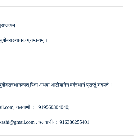
ाप्तव्यम् ।
ंगीबसस्थानकं प्राप्तव्यम् ।
चुंगीबसस्थानकात् रिक्षा अथवा आटोयानेन वर्गस्थानं प्राप्तुं शक्यते ।
i@gmail.com, चलवाणी- : +919560304040;
dshalakashi@gmail.com , चलवाणी- :+916386255401