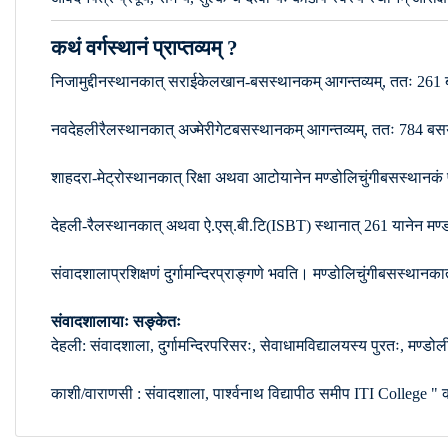
कथं वर्गस्थानं प्राप्तव्यम् ?
निजामुद्दीनस्थानकात् सराईकेलखान-बसस्थानकम् आगन्तव्यम्, ततः 261 बसयान
नवदेहलीरैलस्थानकात् अज्मेरीगेटबसस्थानकम् आगन्तव्यम्, ततः 784 बसयाने
शाहदरा-मेट्रोस्थानकात् रिक्षा अथवा आटोयानेन मण्डोलिचुंगीबसस्थानकं प्
देहली-रैलस्थानकात् अथवा ऐ.एस्.बी.टि(ISBT) स्थानात् 261 यानेन मण्डो
संवादशालाप्रशिक्षणं दुर्गामन्दिरप्राङ्गणे भवति। मण्डोलिचुंगीबसस्थानकात्
संवादशालायाः सङ्केतः
देहली: संवादशाला, दुर्गामन्दिरपरिसरः, सेवाधामविद्यालयस्य पुरतः,
काशी/वाराणसी : संवादशाला, पार्श्वनाथ विद्यापीठ समीप ITI Colleg