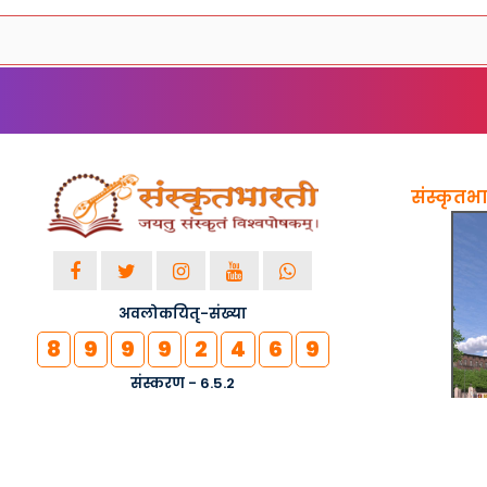
संस्कृतभार
अवलोकयितृ-संख्या
8
9
9
9
2
4
6
9
संस्करण - 6.5.2
© २०१८-२०२६ सर्वाधिकाराः सुरक्षिताः