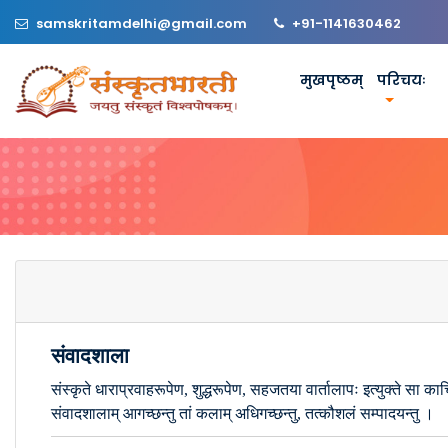
samskritamdelhi@gmail.com
+91-1141630462
मुखपृष्ठम्
परिचयः
संवादशाला
संस्कृते धाराप्रवाहरूपेण, शुद्धरूपेण, सहजतया वार्तालापः इत्युक्ते सा क
संवादशालाम् आगच्छन्तु तां कलाम् अधिगच्छन्तु, तत्कौशलं सम्पादयन्तु ।