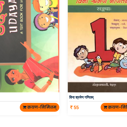
विना श्रमेण गणितम्
क्रयण-निमित्तम्
क्रयण-निम
55