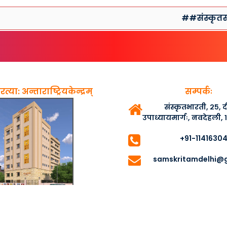
##संस्कृतसप्ताहप्र
त्या: अन्ताराष्ट्रियकेन्द्रम्
सम्पर्कः
संस्कृतभारती, २५,
उपाध्यायमार्गः, नवदेहली,
+91-1141630
samskritamdelhi@