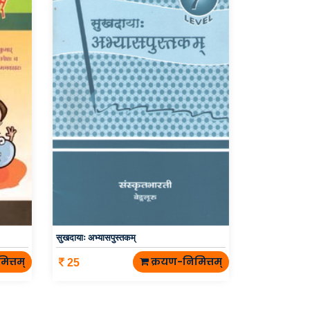
सुखदायाः अभ्यासपुस्तकम्
ित्तम्
क्रयण-निमित्तम्
25