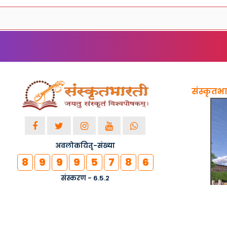
संस्कृतभार
अवलोकयितृ-संख्या
8
9
9
9
5
7
8
6
संस्करण - 6.5.2
© २०१८-२०२६ सर्वाधिकाराः सुरक्षिताः