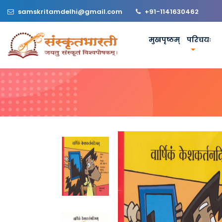
samskritamdelhi@gmail.com
+91-1141630462
मुखपृष्ठम्
परिचयः