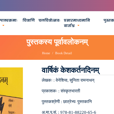
पाठ्यक्रमाः
चित्राणि
चलचित्रोत्सवः
प्रसारमाध्यमानि
पुस्त
वार्ताश्च
पुस्तकस्य पूर्वावलोकनम्
Home
Book Detail
वार्षिकं केशकर्तनदिनम्
लेखकः :
वेनेशिया, सुनिता रामनाथन्
प्रकाशकः :
संस्कृतभारती
पुस्तकश्रेणी :
छात्रेभ्यः पुस्तकानि
अ.मा.पु.सं. :
978-81-88220-65-6