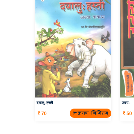
दयालुः हस्ती
उदयः
क्रयण-निमित्तम्
70
50