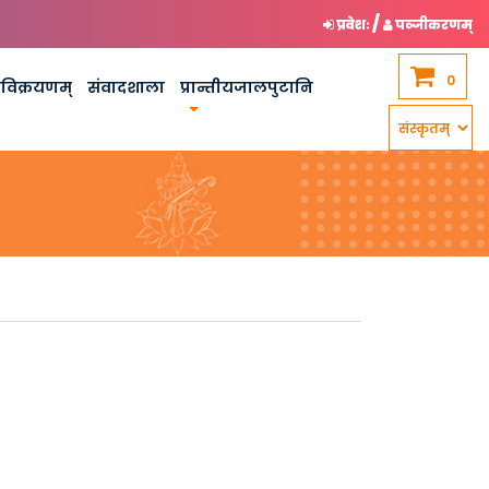
/
प्रवेशः
पञ्जीकरणम्
0
कविक्रयणम्
संवादशाला
प्रान्तीयजालपुटानि