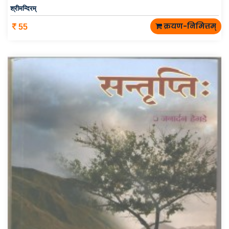
श्रीमन्दिरम्
क्रयण-निमित्तम्
55