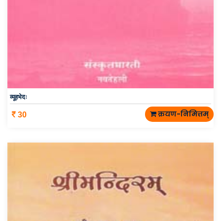
व्यूहभेदः
क्रयण-निमित्तम्
30