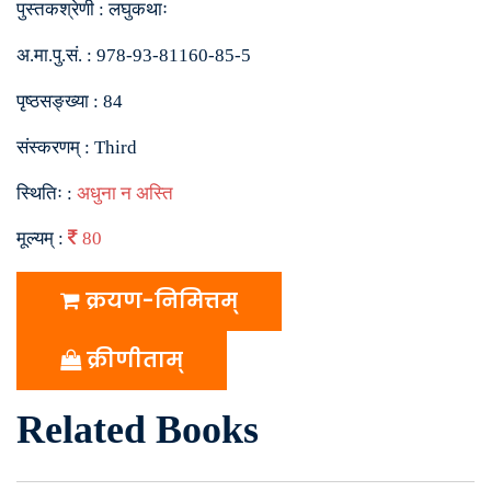
पुस्तकश्रेणी :
लघुकथाः
अ.मा.पु.सं. :
978-93-81160-85-5
पृष्ठसङ्ख्या :
84
संस्करणम् :
Third
स्थितिः :
अधुना न अस्ति
मूल्यम् :
80
क्रयण-निमित्तम्
क्रीणीताम्
Related Books