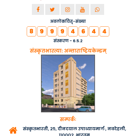
अवलोकयितृ-संख्या
8
9
9
9
4
6
4
4
संस्करण - 6.5.2
संस्कृतभारत्या: अन्ताराष्ट्रियकेन्द्रम्
सम्पर्कः
संस्कृतभारती, २५, दीनदयाल उपाध्यायमार्गः, नवदेहली,
११०००२, भारतम्