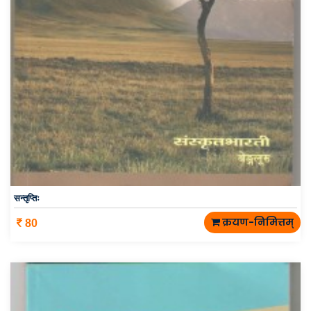
सन्तृप्तिः
क्रयण-निमित्तम्
80