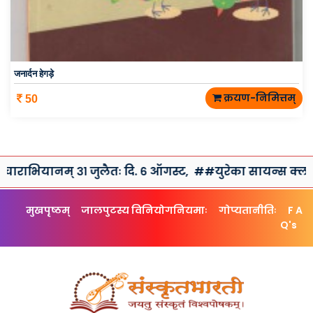
जनार्दन हेगड़े
क्रयण-निमित्तम्
50
नम् ३१ जुलैतः दि. ६ ऑगस्ट,
##युरेका सायन्स क्लब तथा संस्कृ
मुखपृष्ठम्
जालपुटस्य विनियोगनियमाः
गोप्यतानीतिः
F A
Q's