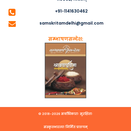
+91-1141630462
samskritamdelhi@gmail.com
सम्भाषणसन्देश:
© २०१८-२०२६ सर्वाधिकाराः सुरक्षिताः
संस्कृतभारत्या निर्मितं प्रारूपम्