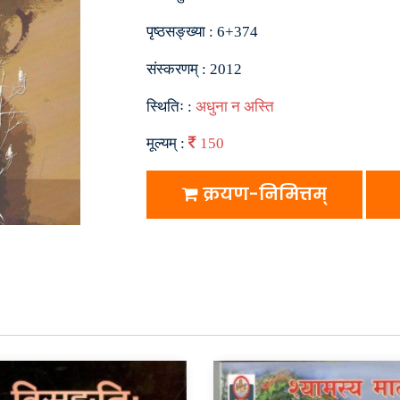
पृष्ठसङ्ख्या :
6+374
संस्करणम् :
2012
स्थितिः :
अधुना न अस्ति
मूल्यम् :
150
क्रयण-निमित्तम्