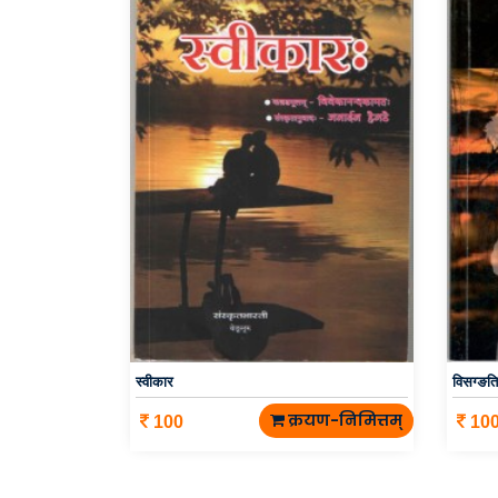
स्वीकार
विसग्ङति
क्रयण-निमित्तम्
100
10