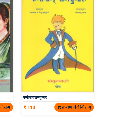
कनीयान् राजकुमार
ित्तम्
क्रयण-निमित्तम्
110