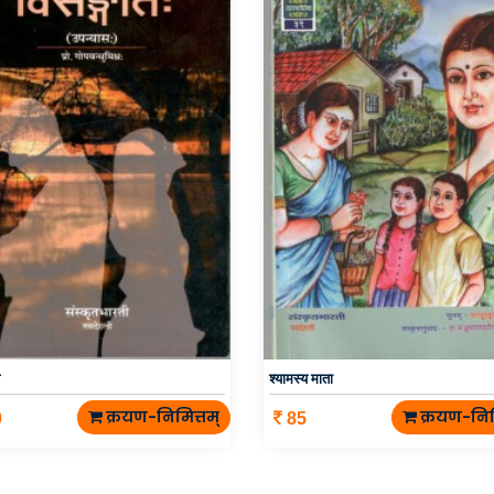
श्यामस्य माता
क्रयण-निमित्तम्
क्रयण-निम
0
85