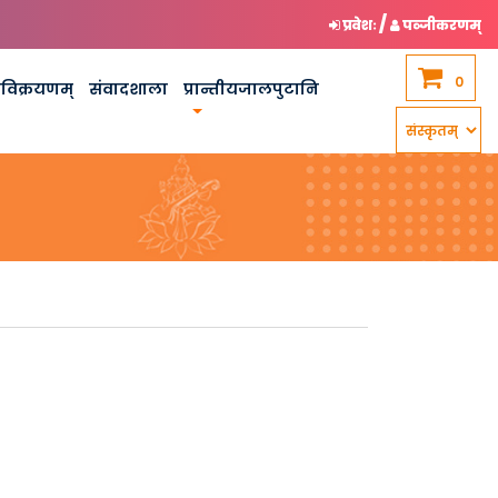
/
प्रवेशः
पञ्जीकरणम्
0
कविक्रयणम्
संवादशाला
प्रान्तीयजालपुटानि