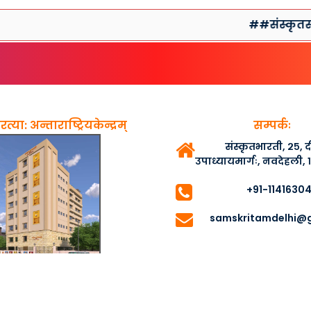
##संस्कृतसप्ताहप्र
त्या: अन्ताराष्ट्रियकेन्द्रम्
सम्पर्कः
संस्कृतभारती, २५,
उपाध्यायमार्गः, नवदेहली,
+91-1141630
samskritamdelhi@