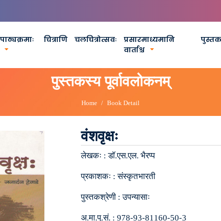
पाठ्यक्रमाः
चित्राणि
चलचित्रोत्सवः
प्रसारमाध्यमानि
पुस्त
वार्ताश्च
पुस्तकस्य पूर्वावलोकनम्
Home
Book Detail
वंशवृक्षः
लेखकः :
डॉ.एस.एल. भैरप्प
प्रकाशकः :
संस्कृतभारती
पुस्तकश्रेणी :
उपन्यासाः
अ.मा.पु.सं. :
978-93-81160-50-3