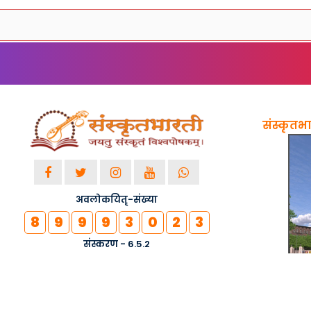
संस्कृतभार
अवलोकयितृ-संख्या
8
9
9
9
3
0
2
3
संस्करण - 6.5.2
© २०१८-२०२६ सर्वाधिकाराः सुरक्षिताः