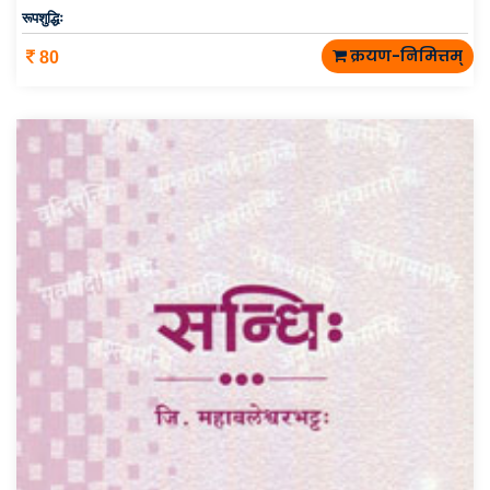
रूपशुद्धिः
क्रयण-निमित्तम्
80