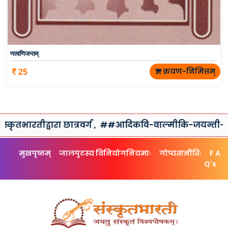
णत्वणिजन्तम्
क्रयण-निमित्तम्
25
्वारा छात्रवर्ग ,
##आदिकवि-वाल्मीकि-जयन्ती-कार्यक्रमः
मुखपृष्ठम्
जालपुटस्य विनियोगनियमाः
गोप्यतानीतिः
F A
Q's