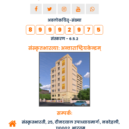
अवलोकयितृ-संख्या
8
9
9
9
2
9
7
5
संस्करण - 6.5.2
संस्कृतभारत्या: अन्ताराष्ट्रियकेन्द्रम्
सम्पर्कः
संस्कृतभारती, २५, दीनदयाल उपाध्यायमार्गः, नवदेहली,
११०००२, भारतम्