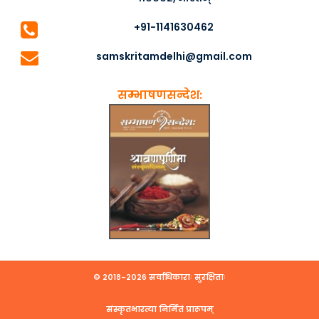
+91-1141630462
samskritamdelhi@gmail.com
सम्भाषणसन्देश:
© २०१८-२०२६ सर्वाधिकाराः सुरक्षिताः
संस्कृतभारत्या निर्मितं प्रारूपम्