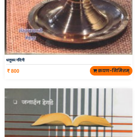
धतूरूप नंदिनी
क्रयण-निमित्तम्
800