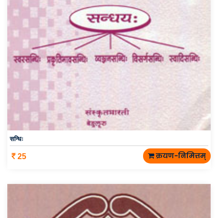
सन्धिः
क्रयण-निमित्तम्
25