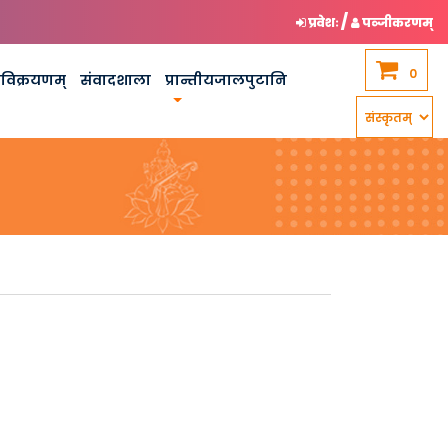
/
प्रवेशः
पञ्जीकरणम्
0
कविक्रयणम्
संवादशाला
प्रान्तीयजालपुटानि