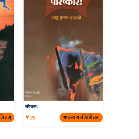
परिष्कारः
ित्तम्
क्रयण-निमित्तम्
25