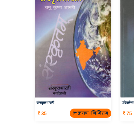
संस्कृतभारती
परिवर्तनम
क्रयण-निमित्तम्
35
75