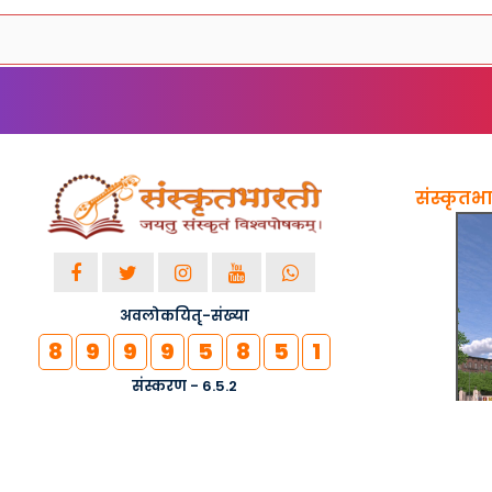
संस्कृतभार
अवलोकयितृ-संख्या
8
9
9
9
5
8
5
1
संस्करण - 6.5.2
© २०१८-२०२६ सर्वाधिकाराः सुरक्षिताः