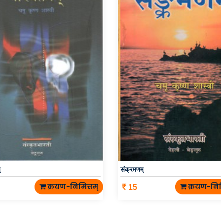
्
संक्रमणम्
क्रयण-निमित्तम्
क्रयण-निम
15