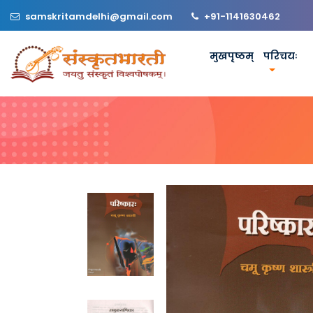
samskritamdelhi@gmail.com
+91-1141630462
मुखपृष्ठम्
परिचयः