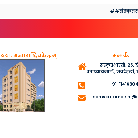
##संस्कृतसप्ताहप्र
त्या: अन्ताराष्ट्रियकेन्द्रम्
सम्पर्कः
संस्कृतभारती, २५,
उपाध्यायमार्गः, नवदेहली,
+91-1141630
samskritamdelhi@