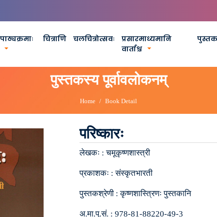
पाठ्यक्रमाः
चित्राणि
चलचित्रोत्सवः
प्रसारमाध्यमानि
पुस्त
वार्ताश्च
पुस्तकस्य पूर्वावलोकनम्
Home
Book Detail
परिष्कारः
लेखकः :
चमूकृष्णशास्त्री
प्रकाशकः :
संस्कृतभारती
पुस्तकश्रेणी :
कृष्णशास्त्रिणः पुस्तकानि
अ.मा.पु.सं. :
978-81-88220-49-3