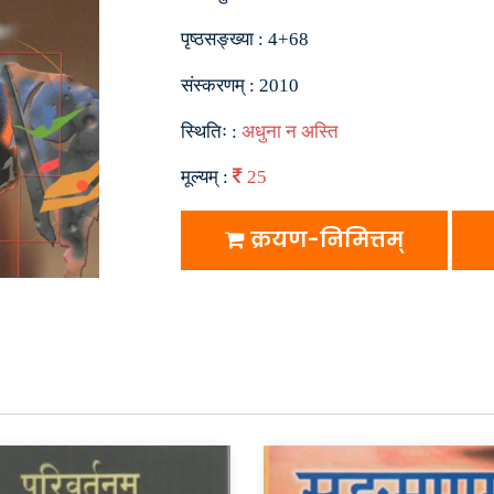
पृष्ठसङ्ख्या :
4+68
संस्करणम् :
2010
स्थितिः :
अधुना न अस्ति
मूल्यम् :
25
क्रयण-निमित्तम्