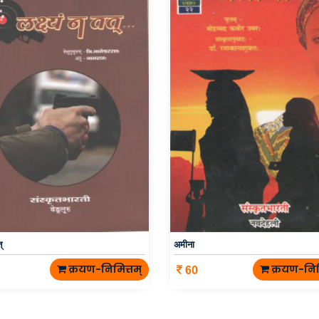
्
अमीना
क्रयण-निमित्तम्
क्रयण-निम
60