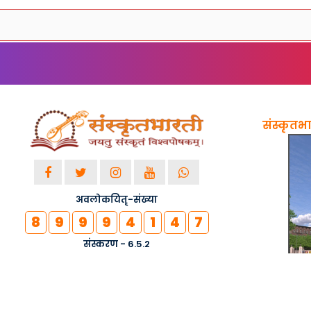
संस्कृतभार
अवलोकयितृ-संख्या
8
9
9
9
4
1
4
7
संस्करण - 6.5.2
© २०१८-२०२६ सर्वाधिकाराः सुरक्षिताः