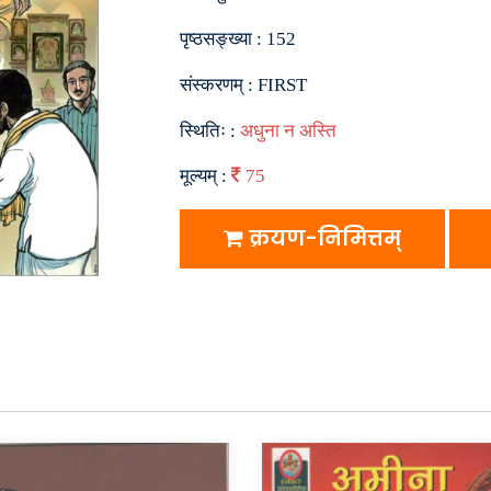
पृष्ठसङ्ख्या :
152
संस्करणम् :
FIRST
स्थितिः :
अधुना न अस्ति
मूल्यम् :
75
क्रयण-निमित्तम्