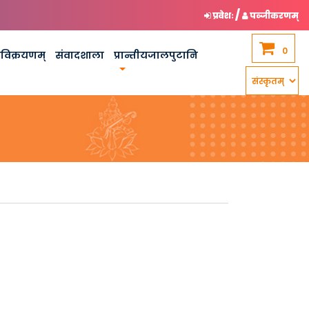
/
प्रवेशः
पञ्जीकरणम्
0
कविक्रयणम्
संवादशाला
प्रान्तीयजालपुटानि