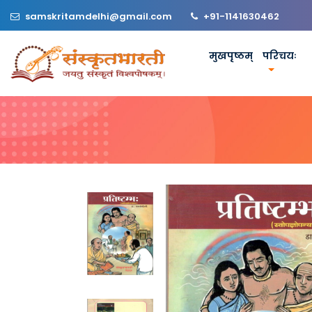
samskritamdelhi@gmail.com
+91-1141630462
मुखपृष्ठम्
परिचयः