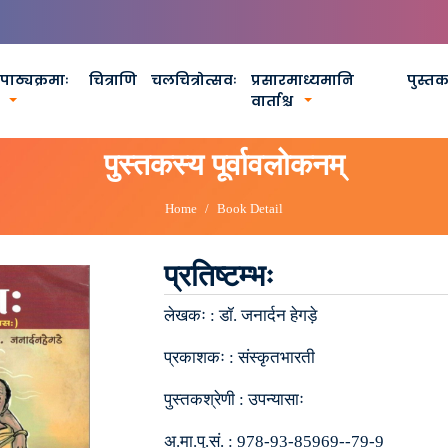
पाठ्यक्रमाः
चित्राणि
चलचित्रोत्सवः
प्रसारमाध्यमानि
पुस्त
वार्ताश्च
पुस्तकस्य पूर्वावलोकनम्
Home
Book Detail
प्रतिष्टम्भः
लेखकः :
डॉ. जनार्दन हेगड़े
प्रकाशकः :
संस्कृतभारती
पुस्तकश्रेणी :
उपन्यासाः
अ.मा.पु.सं. :
978-93-85969--79-9