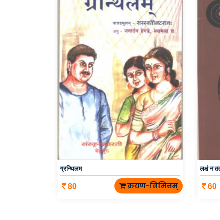
ग्रन्थिलम
लक्षं न तत
क्रयण-निमित्तम्
80
60