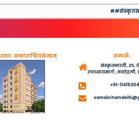
##संस्कृतसप्ताहप्र
त्या: अन्ताराष्ट्रियकेन्द्रम्
सम्पर्कः
संस्कृतभारती, २५,
उपाध्यायमार्गः, नवदेहली,
+91-1141630
samskritamdelhi@