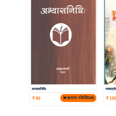
अभ्यासनिधिः
भाषाप्रव
क्रयण-निमित्तम्
80
15