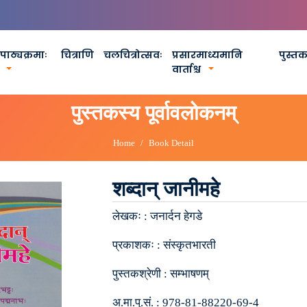
पाठ्यक्रमाः
चित्राणि
चलचित्रोत्सवः
प्रसारमाध्यमानि
पुस्त
वार्ताश्च
पुस्तकस्य पूर्वावलोकनम्
Home
Book Detail
शब्दान् जानीमहे
लेखकः :
जनार्दन हेगडे
प्रकाशकः :
संस्कृतभारती
पुस्तकश्रेणी :
सम्भाषणम्
अ.मा.पु.सं. :
978-81-88220-69-4