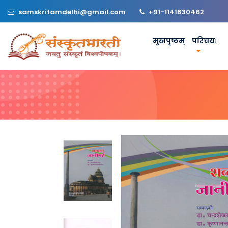
samskritamdelhi@gmail.com
+91-1141630462
मुखपृष्ठम्
परिचयः