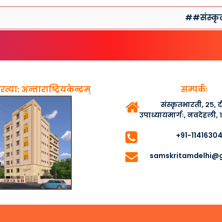
##संस्कृतसप्ताहप
त्या: अन्ताराष्ट्रियकेन्द्रम्
सम्पर्कः
संस्कृतभारती, २५,
उपाध्यायमार्गः, नवदेहली,
+91-1141630
samskritamdelhi@