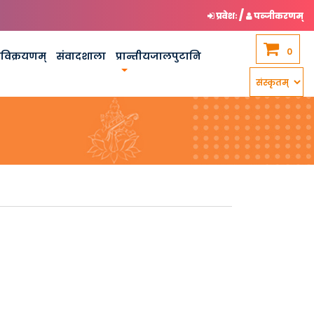
/
प्रवेशः
पञ्जीकरणम्
0
कविक्रयणम्
संवादशाला
प्रान्तीयजालपुटानि