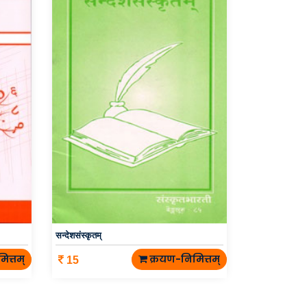
सन्देशसंस्कृतम्
ित्तम्
क्रयण-निमित्तम्
15