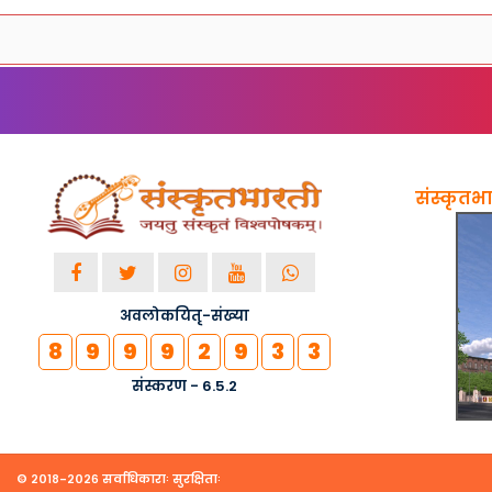
संस्कृतभार
अवलोकयितृ-संख्या
8
9
9
9
2
9
3
3
संस्करण - 6.5.2
© २०१८-२०२६ सर्वाधिकाराः सुरक्षिताः