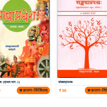
ेशः (प्रथम भाग -1)
संख्याप्रपञ्चः
क्रयण-निमित्तम्
क्रयण-निम
0
50