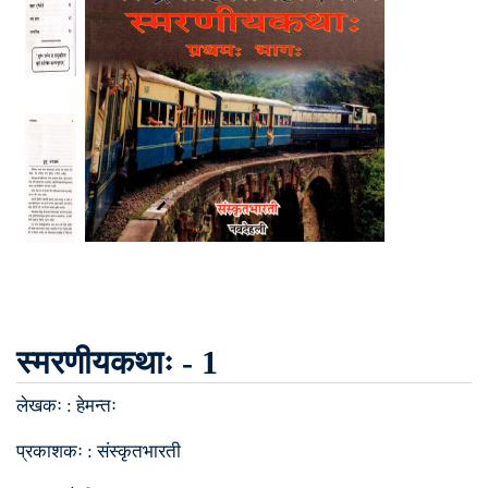
स्मरणीयकथाः - 1
लेखकः :
हेमन्तः
प्रकाशकः :
संस्कृतभारती