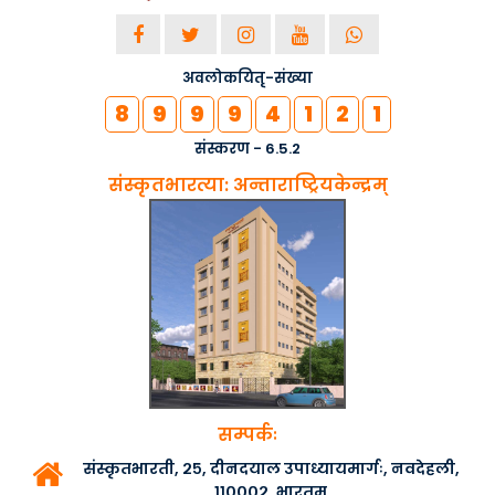
अवलोकयितृ-संख्या
8
9
9
9
4
1
2
1
संस्करण - 6.5.2
संस्कृतभारत्या: अन्ताराष्ट्रियकेन्द्रम्
सम्पर्कः
संस्कृतभारती, २५, दीनदयाल उपाध्यायमार्गः, नवदेहली,
११०००२, भारतम्