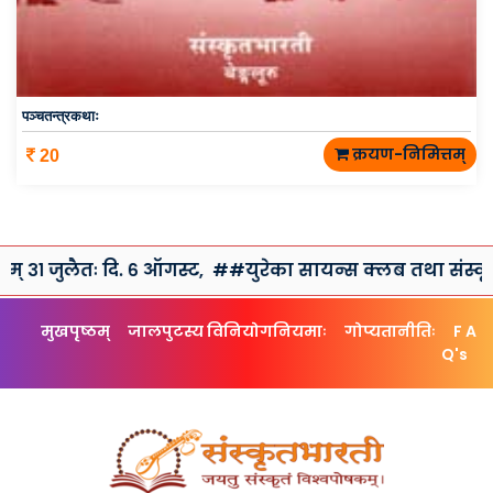
पञ्चतन्त्रकथाः
क्रयण-निमित्तम्
20
तः दि. ६ ऑगस्ट,
##युरेका सायन्स क्लब तथा संस्कृतभारतीद्वारा
मुखपृष्ठम्
जालपुटस्य विनियोगनियमाः
गोप्यतानीतिः
F A
Q's