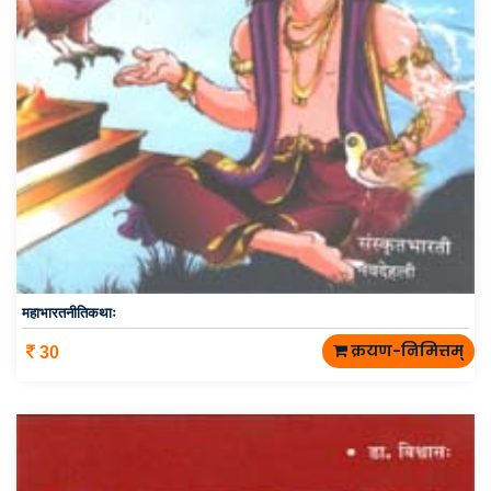
महाभारतनीतिकथाः
क्रयण-निमित्तम्
30