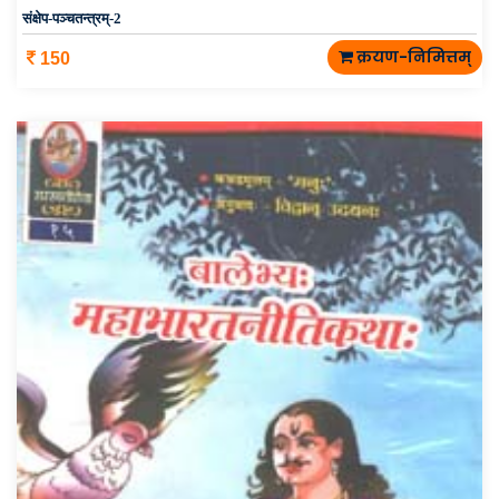
संक्षेप-पञ्चतन्त्रम्-2
क्रयण-निमित्तम्
150