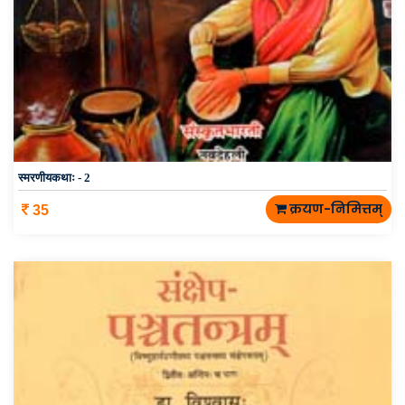
स्मरणीयकथाः - 2
क्रयण-निमित्तम्
35