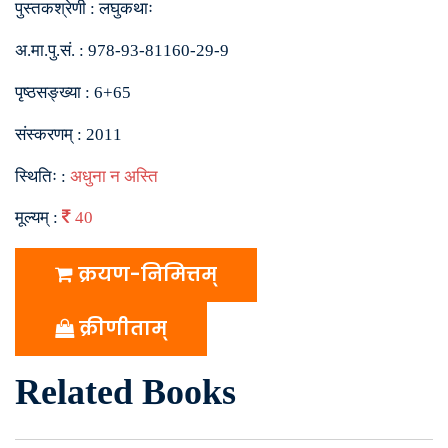
पुस्तकश्रेणी :
लघुकथाः
अ.मा.पु.सं. :
978-93-81160-29-9
पृष्ठसङ्ख्या :
6+65
संस्करणम् :
2011
स्थितिः :
अधुना न अस्ति
मूल्यम् :
40
क्रयण-निमित्तम्
क्रीणीताम्
Related Books