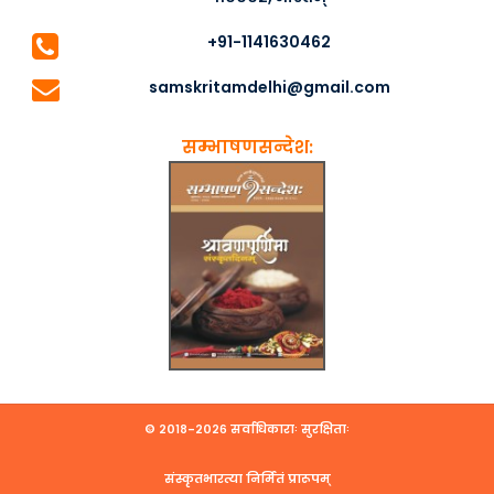
+91-1141630462
samskritamdelhi@gmail.com
सम्भाषणसन्देश:
© २०१८-२०२६ सर्वाधिकाराः सुरक्षिताः
संस्कृतभारत्या निर्मितं प्रारूपम्