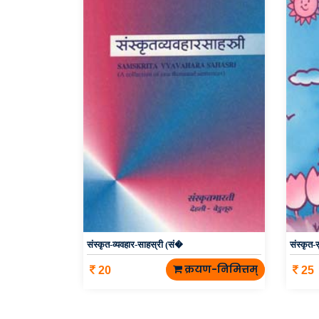
संस्कृत-व्यवहार-साहस्री (सं�
संस्कृत-
क्रयण-निमित्तम्
20
25