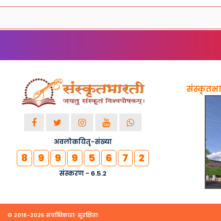
संस्कृतभार
अवलोकयितृ-संख्या
8
9
9
9
5
6
7
2
संस्करण - 6.5.2
© २०१८-२०२६ सर्वाधिकाराः सुरक्षिताः