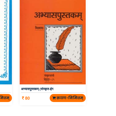
अभ्यासपुस्तकम् (संस्कृत-इंग
ित्तम्
क्रयण-निमित्तम्
80