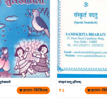
सुलेखावली
संस्कृतं वदतु (इंग्लिश)
क्रयण-निमित्तम्
क्रयण-निम
5