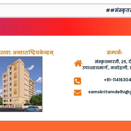
##संस्कृतसप्ताहप्
त्या: अन्ताराष्ट्रियकेन्द्रम्
सम्पर्कः
संस्कृतभारती, २५,
उपाध्यायमार्गः, नवदेहली,
+91-1141630
samskritamdelhi@