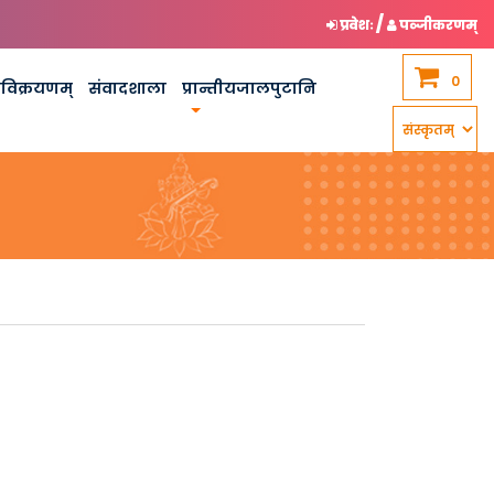
/
प्रवेशः
पञ्जीकरणम्
0
कविक्रयणम्
संवादशाला
प्रान्तीयजालपुटानि