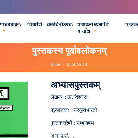
पाठ्यक्रमाः
चित्राणि
चलचित्रोत्सवः
प्रसारमाध्यमानि
पुस्त
वार्ताश्च
पुस्तकस्य पूर्वावलोकनम्
Home
Book Detail
अभ्यासपुस्तकम्
लेखकः :
डॉ. विश्वासः
प्रकाशकः :
संस्कृतभारती
पुस्तकश्रेणी :
सम्भाषणम्
अ.मा.पु.सं. :
...