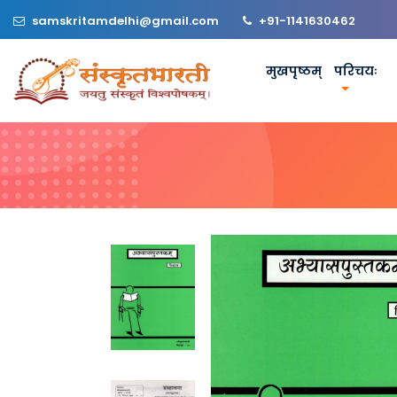
samskritamdelhi@gmail.com
+91-1141630462
मुखपृष्ठम्
परिचयः