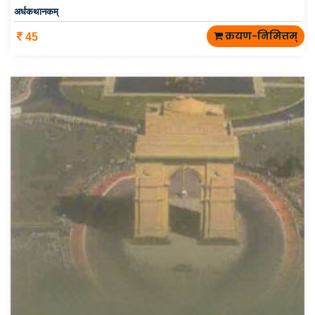
अर्धकथानकम्
क्रयण-निमित्तम्
45