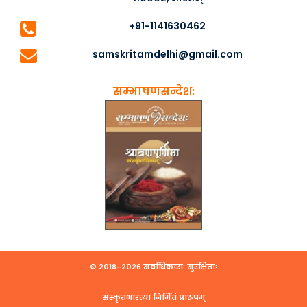
+91-1141630462
samskritamdelhi@gmail.com
सम्भाषणसन्देश:
© २०१८-२०२६ सर्वाधिकाराः सुरक्षिताः
संस्कृतभारत्या निर्मितं प्रारूपम्