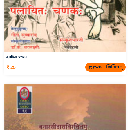
पलायितः चणकः
क्रयण-निमित्तम्
25