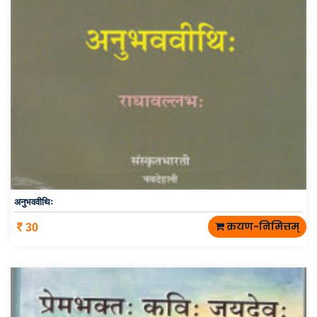
अनुभववीथिः
क्रयण-निमित्तम्
30