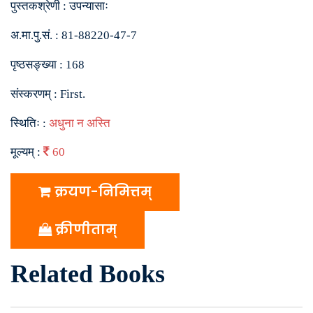
पुस्तकश्रेणी :
उपन्यासाः
अ.मा.पु.सं. :
81-88220-47-7
पृष्ठसङ्ख्या :
168
संस्करणम् :
First.
स्थितिः :
अधुना न अस्ति
मूल्यम् :
60
क्रयण-निमित्तम्
क्रीणीताम्
Related Books