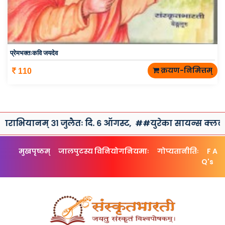
प्रेमभक्तःकवि जयदेव
क्रयण-निमित्तम्
110
् ३१ जुलैतः दि. ६ ऑगस्ट,
##युरेका सायन्स क्लब तथा संस्कृतभा
मुखपृष्ठम्
जालपुटस्य विनियोगनियमाः
गोप्यतानीतिः
F A
Q's