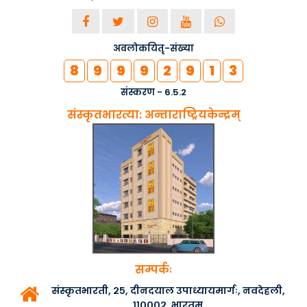
अवलोकयितृ-संख्या
8
9
9
9
2
9
1
3
संस्करण - 6.5.2
संस्कृतभारत्या: अन्ताराष्ट्रियकेन्द्रम्
सम्पर्कः
संस्कृतभारती, २५, दीनदयाल उपाध्यायमार्गः, नवदेहली,
११०००२, भारतम्