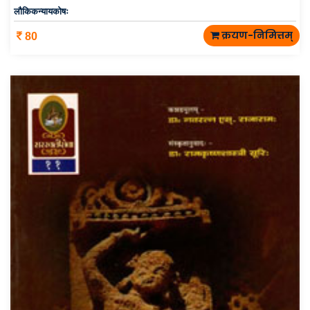
लौकिकन्यायकोषः
क्रयण-निमित्तम्
80