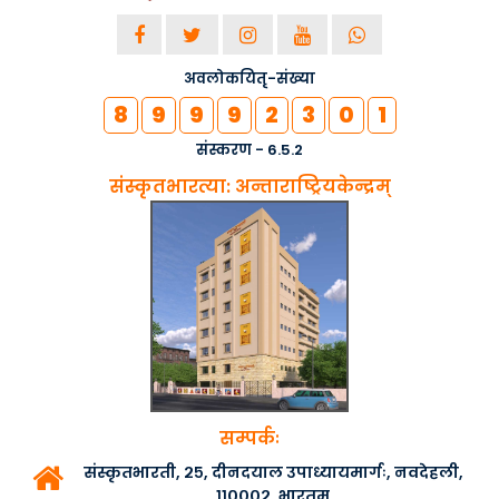
अवलोकयितृ-संख्या
8
9
9
9
2
3
0
1
संस्करण - 6.5.2
संस्कृतभारत्या: अन्ताराष्ट्रियकेन्द्रम्
सम्पर्कः
संस्कृतभारती, २५, दीनदयाल उपाध्यायमार्गः, नवदेहली,
११०००२, भारतम्