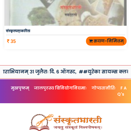
संस्कृतपत्रकारिता
क्रयण-निमित्तम्
35
् ३१ जुलैतः दि. ६ ऑगस्ट,
##युरेका सायन्स क्लब तथा संस्कृतभा
मुखपृष्ठम्
जालपुटस्य विनियोगनियमाः
गोप्यतानीतिः
F A
Q's