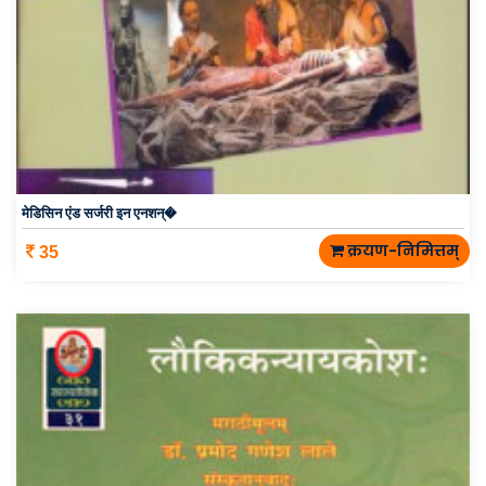
मेडिसिन एंड सर्जरी इन एनशन्�
क्रयण-निमित्तम्
35