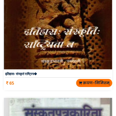
इतिहासः संस्कृतं राष्ट्रिय�
क्रयण-निमित्तम्
65