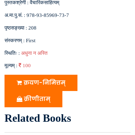
पुस्तकश्रेणी :
वैचारिकसाहित्यम्
अ.मा.पु.सं. :
978-93-85969-73-7
पृष्ठसङ्ख्या :
208
संस्करणम् :
First
स्थितिः :
अधुना न अस्ति
मूल्यम् :
100
क्रयण-निमित्तम्
क्रीणीताम्
Related Books