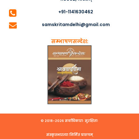
+91-1141630462
samskritamdelhi@gmail.com
सम्भाषणसन्देश:
© २०१८-२०२६ सर्वाधिकाराः सुरक्षिताः
संस्कृतभारत्या निर्मितं प्रारूपम्