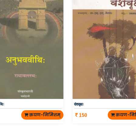
थिः
वंशवृक्षः
क्रयण-निमित्तम्
क्रयण-निम
150