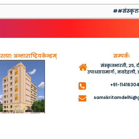
##संस्कृतसप्ताहप्
त्या: अन्ताराष्ट्रियकेन्द्रम्
सम्पर्कः
संस्कृतभारती, २५,
उपाध्यायमार्गः, नवदेहली,
+91-1141630
samskritamdelhi@