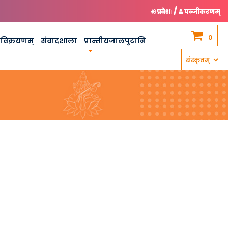
/
प्रवेशः
पञ्जीकरणम्
0
कविक्रयणम्
संवादशाला
प्रान्तीयजालपुटानि