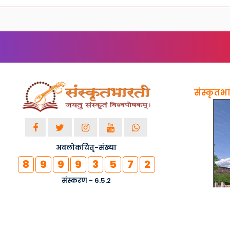
संस्कृतभार
अवलोकयितृ-संख्या
8
9
9
9
3
5
7
2
संस्करण - 6.5.2
© २०१८-२०२६ सर्वाधिकाराः सुरक्षिताः