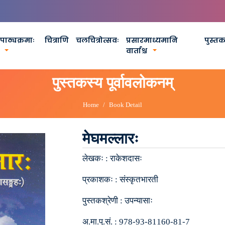
पाठ्यक्रमाः
चित्राणि
चलचित्रोत्सवः
प्रसारमाध्यमानि
पुस्त
वार्ताश्च
पुस्तकस्य पूर्वावलोकनम्
Home
Book Detail
मेघमल्लारः
लेखकः :
राकेशदासः
प्रकाशकः :
संस्कृतभारती
पुस्तकश्रेणी :
उपन्यासाः
अ.मा.पु.सं. :
978-93-81160-81-7