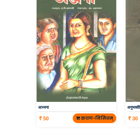
अञ्जना
अनुभववी
क्रयण-निमित्तम्
50
30