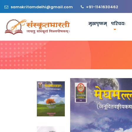
samskritamdelhi@gmail.com
+91-1141630462
मुखपृष्ठम्
परिचयः