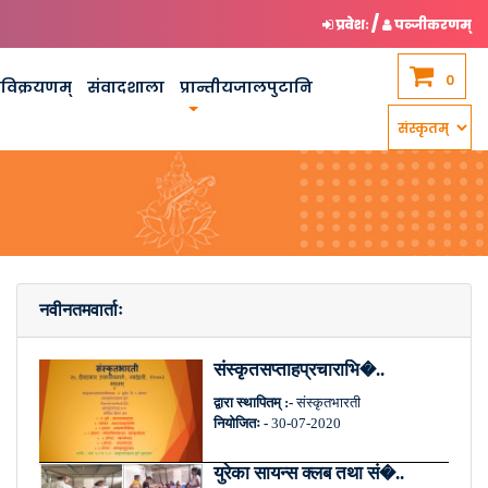
/
प्रवेशः
पञ्जीकरणम्
0
कविक्रयणम्
संवादशाला
प्रान्तीयजालपुटानि
नवीनतमवार्ताः
संस्कृतसप्ताहप्रचाराभि�..
द्वारा स्थापितम् :-
संस्कृतभारती
नियोजितः -
30-07-2020
युरेका सायन्स क्लब तथा सं�..