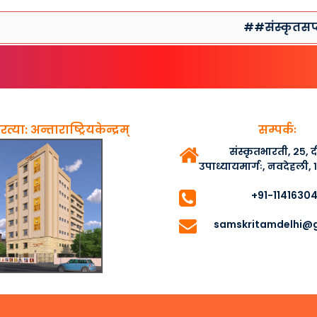
##संस्कृतसप्ताहप्
त्या: अन्ताराष्ट्रियकेन्द्रम्
सम्पर्कः
संस्कृतभारती, २५,
उपाध्यायमार्गः, नवदेहली,
+91-1141630
samskritamdelhi@