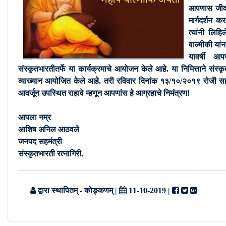
आपणास जीवन
मार्गदर्शन क
त्यांनी लिहि
वाल्मीकी यां
यावर्षी आ
संस्कृतभारतीतर्फे या कार्यक्रमाचे आयोजन केले आहे. या निमित्ताने संस्कृ
व्याख्यान आयोजित केले आहे. तरी रविवार दिनांक १३/१०/२०१९ रोजी साय
आवर्जून उपस्थित राहावे म्हणून आपणांस हे आग्रहाचे निमंत्रण!
आपला नम्र
आशिष अनिल आठवले
जनपद सहमंत्री
संस्कृतभारती रत्नागिरी.
द्वारा स्थापितम् - कोङ्कणम्
|
11-10-2019
|