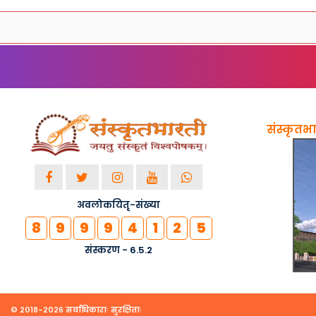
संस्कृतभार
अवलोकयितृ-संख्या
8
9
9
9
4
1
2
5
संस्करण - 6.5.2
© २०१८-२०२६ सर्वाधिकाराः सुरक्षिताः