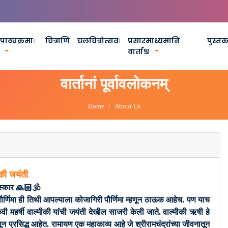
पाठ्यक्रमाः
चित्राणि
चलचित्रोत्सवः
प्रसारमाध्यमानि
पुस्त
वार्ताश्च
वार्तानां पूर्वावलोकनम्
Home
About Us
ीकी जयंती
्कार 🙏🏻🕉
 पौर्णिमा ही तिथी आपल्याला कोजागिरी पौर्णिमा म्हणून ठाऊक आहेच. पण याच
 महर्षी वाल्मीकी यांची जयंती देखील साजरी केली जाते. वाल्मीकी ऋषी हे
न प्रसिद्ध आहेत. रामायण एक महाकाव्य आहे जे श्रीरामचंद्रांच्या जीवनातून