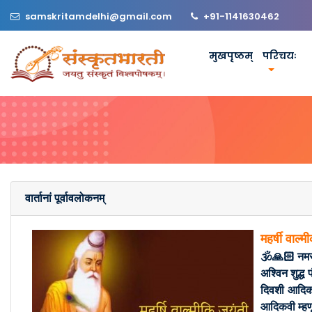
samskritamdelhi@gmail.com
+91-1141630462
मुखपृष्ठम्
परिचयः
वार्तानां पूर्वावलोकनम्
महर्षी वाल्म
🕉🙏🏻 नमस
अश्विन शुद्ध
दिवशी आदिकवी
आदिकवी म्हणू