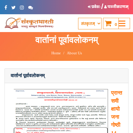
/
प्रवेशः
पञ्जीकरणम्
0
वार्तानां पूर्वावलोकनम्
Home
About Us
वार्तानां पूर्वावलोकनम्
प्रान्त
समी
क्षायो
जना
गोष्ठी