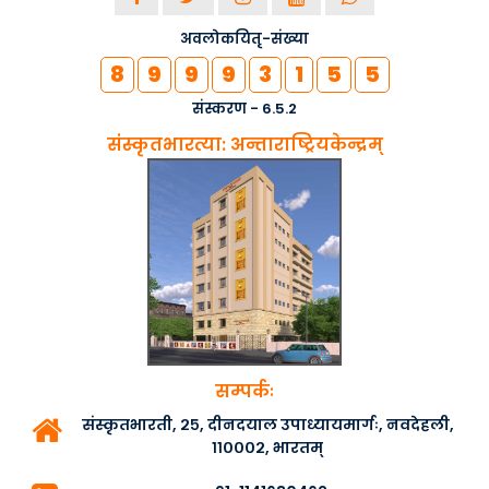
नियोजितः -
24-04-2019
अवलोकयितृ-संख्या
देहल्यां प्रान्तसंस्कृत�..
8
9
9
9
3
1
5
5
द्वारा स्थापितम् :-
देहली
संस्करण - 6.5.2
नियोजितः -
18-12-2018
संस्कृतभारत्या: अन्ताराष्ट्रियकेन्द्रम्
सीएम योगी ने कहा- विज्ञान �..
द्वारा स्थापितम् :-
संस्कृतभारती
नियोजितः -
22-11-2018
kashi adhiveshnam 2018..
द्वारा स्थापितम् :-
काशी
नियोजितः -
14-11-2018
kashi adhiveshnam 2018..
सम्पर्कः
द्वारा स्थापितम् :-
काशी
संस्कृतभारती, २५, दीनदयाल उपाध्यायमार्गः, नवदेहली,
नियोजितः -
14-11-2018
११०००२, भारतम्
के आर् पुरभागस्य शिबिरवा�..