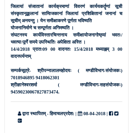
जिलायां संजातानां कार्यक्रमाणां विवरणं कार्ययकर्तॄणां सूची
संस्कृतानूकूलानां सामािजकानां जिलायां प्रशिक्षितानां जनानां च
सूचीम् अनयन्तु । येन समीक्षाकरणे पूर्णता भविष्यति
योजनानिर्माणे च सम्पूर्णता अगिमष्यति ।
संघटनस्य कार्यविस्तारचिन्तनाय समीक्षायोजनागोष्ठ्यां भवतः/
भवत्याःपूर्णे समये उपस्थितिः अपेक्षिता अस्ति ।
14/4/2018 प्रातः09 00 वादनतः 15/4/2018 मध्याह्नम् 3 00
वादनपर्यन्तम्
सम्पर्कसूत्रे- श्रीपन्नालालमहोदयः ( मण्डीविभाग-संयोजकः)
7018946895 9418062301
श्रीज्ञानेश्वरशर्मा ( मण्डीविभाग-सहसंयोजकः)
94590230067827873474.
द्वारा स्थापितम् - हिमाचलप्रदेश:
|
08-04-2018
|