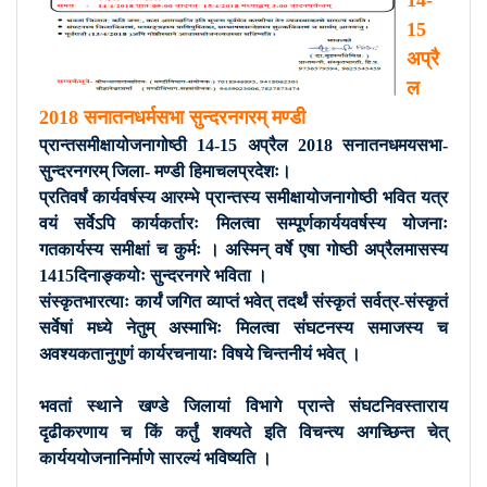
14-
15
अप्रै
ल
2018 सनातनधर्मसभा सुन्दरनगरम् मण्डी
प्रान्तसमीक्षायोजनागोष्ठी 14-15 अप्रैल 2018 सनातनधमयसभा-
सुन्दरनगरम् जिला- मण्डी हिमाचलप्रदेशः।
प्रतिवर्षं कार्यवर्षस्य आरम्भे प्रान्तस्य समीक्षायोजनागोष्ठी भवित यत्र
वयं सर्वेऽपि कार्यकर्तारः मिलत्वा सम्पूर्णकार्ययवर्षस्य योजनाः
गतकार्यस्य समीक्षां च कुर्मः । अस्मिन् वर्षे एषा गोष्ठी अप्रैलमासस्य
1415दिनाङ्कयोः सुन्दरनगरे भविता ।
संस्कृतभारत्याः कार्यं जगित व्याप्तं भवेत् तदर्थं संस्कृतं सर्वत्र-संस्कृतं
सर्वेषां मध्ये नेतुम् अस्माभिः मिलत्वा संघटनस्य समाजस्य च
अवश्यकतानुगुणं कार्यरचनायाः विषये चिन्तनीयं भवेत् ।
भवतां स्थाने खण्डे जिलायां विभागे प्रान्ते संघटनिवस्ताराय
दृढीकरणाय च किं कर्तुं शक्यते इति विचन्त्य अगच्छिन्त चेत्
कार्यययोजनानिर्माणे सारल्यं भविष्यति ।