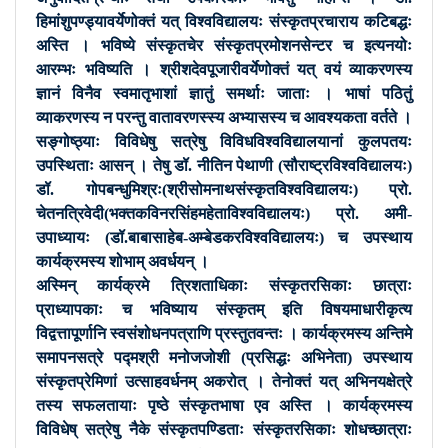
हिमांशुपण्ड्यावर्येणोक्तं यत् विश्वविद्यालयः संस्कृतप्रचाराय कटिबद्धः
अस्ति । भविष्ये संस्कृतचेर संस्कृतप्रमोशनसेन्टर च इत्यनयोः
आरम्भः भविष्यति । श्रीशदेवपूजारीवर्येणोक्तं यत् वयं व्याकरणस्य
ज्ञानं विनैव स्वमातृभाशां ज्ञातुं समर्थाः जाताः । भाषां पठितुं
व्याकरणस्य न परन्तु वातावरणस्स्य अभ्यासस्य च आवश्यकता वर्तते ।
सङ्गोष्ठ्याः विविधेषु सत्रेषु विविधविश्वविद्यालयानां कुलपतयः
उपस्थिताः आसन् । तेषु डॉ. नीतिन पेथाणी (सौराष्ट्रविश्वविद्यालयः)
डॉ. गोपबन्धुमिश्रः(श्रीसोमनाथसंस्कृतविश्वविद्यालयः) प्रो.
चेतनत्रिवेदी(भक्तकविनरसिंहमहेताविश्वविद्यालयः) प्रो. अमी-
उपाध्यायः (डॉ.बाबासाहेब-अम्बेडकरविश्वविद्यालयः) च उपस्थाय
कार्यक्रमस्य शोभाम् अवर्धयन् ।
अस्मिन् कार्यक्रमे त्रिशताधिकाः संस्कृतरसिकाः छात्राः
प्राध्यापकाः च भविष्याय संस्कृतम् इति विषयमाधारीकृत्य
विद्वत्तापूर्णानि स्वसंशोधनपत्राणि प्रस्तुतवन्तः । कार्यक्रमस्य अन्तिमे
समापनसत्रे पद्मश्री मनोजजोशी (प्रसिद्धः अभिनेता) उपस्थाय
संस्कृतप्रेमिणां उत्साहवर्धनम् अकरोत् । तेनोक्तं यत् अभिनयक्षेत्रे
तस्य सफलतायाः पृष्ठे संस्कृतभाषा एव अस्ति । कार्यक्रमस्य
विविधेष् सत्रेषु नैके संस्कृतपण्डिताः संस्कृतरसिकाः शोधच्छात्राः