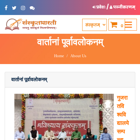
/
प्रवेशः
पञ्जीकरणम्
0
वार्तानां पूर्वावलोकनम्
Home
About Us
वार्तानां पूर्वावलोकनम्
गुजरा
तवि
श्ववि
द्यालये
सम्प