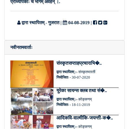
प्राध्यापकाः च भागम् अवहन् ।.
द्वारा स्थापितम् - गुजरात
|
04-08-2019
|
नवीनतमवार्ताः
संस्कृतसप्ताहप्रचाराभि�..
द्वारा स्थापितम् :-
संस्कृतभारती
नियोजितः -
30-07-2020
युरेका सायन्स क्लब तथा सं�..
द्वारा स्थापितम् :-
कोङ्कणम्
नियोजितः -
18-11-2019
आदिकवि-वाल्मीकि-जयन्ती-क�..
द्वारा स्थापितम् :-
कोङ्कणम्