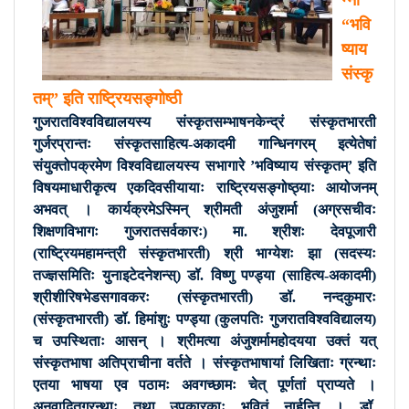
न्ना
“भवि
ष्याय
संस्कृ
तम्” इति राष्ट्रियसङ्गोष्ठी
गुजरातविश्वविद्यालयस्य संस्कृतसम्भाषनकेन्द्रं संस्कृतभारती
गुर्जरप्रान्तः संस्कृतसाहित्य-अकादमी गान्धिनगरम् इत्येतेषां
संयुक्तोपक्रमेण विश्वविद्यालयस्य सभागारे ’भविष्याय संस्कृतम्’ इति
विषयमाधारीकृत्य एकदिवसीयायाः राष्ट्रियसङ्गोष्ठ्याः आयोजनम्
अभवत् । कार्यक्रमेऽस्मिन् श्रीमती अंजुशर्मा (अग्रसचीवः
शिक्षणविभागः गुजरातसर्वकारः) मा. श्रीशः देवपूजारी
(राष्ट्रियमहामन्त्री संस्कृतभारती) श्री भाग्येशः झा (सदस्यः
तज्ज्ञसमितिः युनाइटेदनेशन्स्) डॉ. विष्णु पण्ड्या (साहित्य-अकादमी)
श्रीशीरिषभेडसगावकरः (संस्कृतभारती) डॉ. नन्दकुमारः
(संस्कृतभारती) डॉ. हिमांशुः पण्ड्या (कुलपतिः गुजरातविश्वविद्यालय)
च उपस्थिताः आसन् । श्रीमत्या अंजुशर्मामहोदयया उक्तं यत्
संस्कृतभाषा अतिप्राचीना वर्तते । संस्कृतभाषायां लिखिताः ग्रन्थाः
एतया भाषया एव पठामः अवगच्छामः चेत् पूर्णतां प्राप्यते ।
अनुवादितग्रन्थाः तथा उपकारकाः भवितुं नार्हन्ति । डॉ.