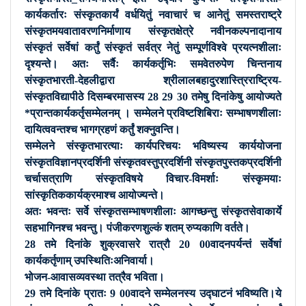
कार्यकर्तारः संस्कृतकार्यं वर्धयितुं नवाचारं च आनेतुं समस्तराष्ट्रे
संस्कृतमयवातावरणनिर्माणाय संस्कृतक्षेत्रे नवीनकल्पनादानाय
संस्कृतं सर्वेषां कर्तुं संस्कृतं सर्वत्र नेतुं सम्पूर्णविश्वे प्रयत्नशीलाः
दृश्यन्ते। अतः सर्वैः कार्यकर्तृभिः समवेतरुपेण चिन्तनाय
संस्कृतभारती-देहलीद्वारा श्रीलालबहादुरशास्त्रिराष्ट्रिय-
संस्कृतविद्यापीठे दिसम्बरमासस्य 28 29 30 तमेषु दिनांकेषु आयोज्यते
*प्रान्तकार्यकर्तृसम्मेलनम् । सम्मेलने प्रविष्टशिबिराः सम्भाषणशीलाः
दायित्ववन्तश्च भागग्रहणं कर्तुं शक्नुवन्ति।
सम्मेलने संस्कृतभारत्याः कार्यपरिचयः भविष्यस्य कार्ययोजना
संस्कृतविज्ञानप्रदर्शिनी संस्कृतवस्तुप्रदर्शिनी संस्कृतपुस्तकप्रदर्शिनी
चर्चासत्राणि संस्कृतविषये विचार-विमर्शाः संस्कृमयाः
सांस्कृतिककार्यक्रमाश्च आयोज्यन्ते।
अतः भवन्तः सर्वे संस्कृतसम्भाषणशीलाः आगच्छन्तु संस्कृतसेवाकार्ये
सहभागिनश्च भवन्तु। पंजीकरणशुल्कं शतम् रुप्यकाणि वर्तते।
28 तमे दिनांके शुक्रवासरे रात्रौ 20 00वादनपर्यन्तं सर्वेषां
कार्यकर्तृणाम् उपस्थितिःअनिवार्या।
भोजन-आवासव्यवस्था तत्रैव भविता।
29 तमे दिनांके प्रातः 9 00वादने सम्मेलनस्य उद्घाटनं भविष्यति।ये