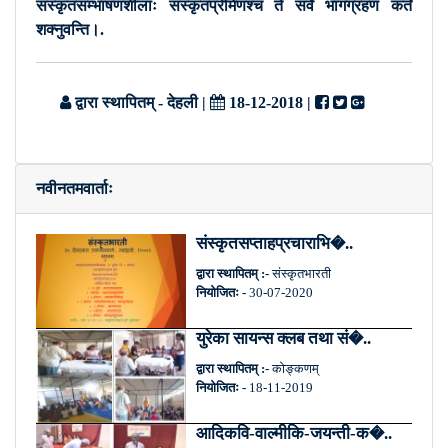
संस्कृतसम्भाषणशीलाः संस्कृतप्रेमिणश्च ते सर्वे भागग्रहणं कर्तं
शक्नुवन्ति।.
द्वारा स्थापितम् - देहली
|
18-12-2018
|
नवीनतमवार्ताः
संस्कृतसप्ताहप्रचाराभि�..
द्वारा स्थापितम् :-
संस्कृतभारती
नियोजितः -
30-07-2020
युरेका सायन्स क्लब तथा सं�..
द्वारा स्थापितम् :-
कोङ्कणम्
नियोजितः -
18-11-2019
आदिकवि-वाल्मीकि-जयन्ती-क�..