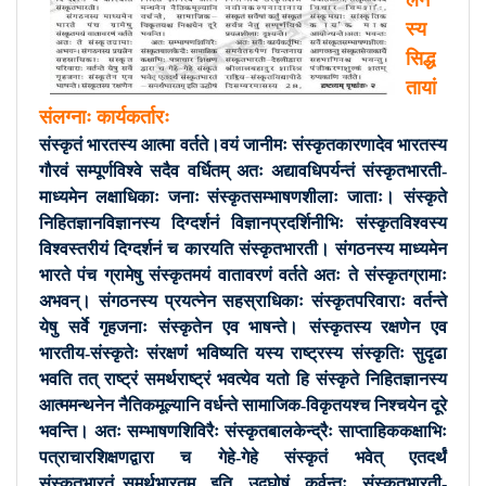
लन
स्य
सिद्ध
तायां
संलग्नाः कार्यकर्तारः
संस्कृतं भारतस्य आत्मा वर्तते।वयं जानीमः संस्कृतकारणादेव भारतस्य
गौरवं सम्पूर्णविश्वे सदैव वर्धितम् अतः अद्यावधिपर्यन्तं संस्कृतभारती-
माध्यमेन लक्षाधिकाः जनाः संस्कृतसम्भाषणशीलाः जाताः। संस्कृते
निहितज्ञानविज्ञानस्य दिग्दर्शनं विज्ञानप्रदर्शिनीभिः संस्कृतविश्वस्य
विश्वस्तरीयं दिग्दर्शनं च कारयति संस्कृतभारती। संगठनस्य माध्यमेन
भारते पंच ग्रामेषु संस्कृतमयं वातावरणं वर्तते अतः ते संस्कृतग्रामाः
अभवन्। संगठनस्य प्रयत्नेन सहस्राधिकाः संस्कृतपरिवाराः वर्तन्ते
येषु सर्वे गृहजनाः संस्कृतेन एव भाषन्ते। संस्कृतस्य रक्षणेन एव
भारतीय-संस्कृतेः संरक्षणंं भविष्यति यस्य राष्ट्रस्य संस्कृतिः सुदृढा
भवति तत् राष्ट्रं समर्थराष्ट्रं भवत्येव यतो हि संस्कृते निहितज्ञानस्य
आत्ममन्थनेन नैतिकमूल्यानि वर्धन्ते सामाजिक-विकृतयश्च निश्चयेन दूरे
भवन्ति। अतः सम्भाषणशिविरैः संस्कृतबालकेन्द्रैः साप्ताहिककक्षाभिः
पत्राचारशिक्षणद्वारा च गेहे-गेहे संस्कृतं भवेत् एतदर्थं
संस्कृतभारतं_समर्थभारतम् इति उद्घोषं कुर्वन्तः संस्कृतभारती-