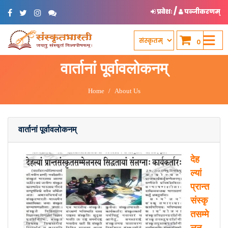
/
प्रवेशः
पञ्जीकरणम्
0
वार्तानां पूर्वावलोकनम्
Home
About Us
वार्तानां पूर्वावलोकनम्
देह
ल्यां
प्रान्त
संस्कृ
तसम्मे