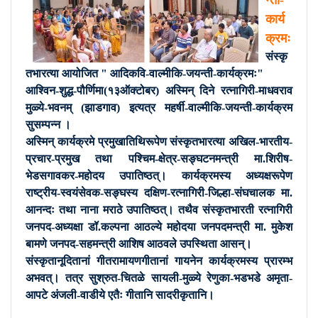
न्ती-
कार्य
क्रमः
संस्कृ
तभारत्या आयोजित " आदिकवि-वाल्मीकि-जयन्ती-कार्यक्रमः"
आश्विन-शुद्ध-पौर्णिमा(१३ऑक्टोबर) अस्मिन् दिने रत्नागिरी-माधवराव
मुळ्ये-भवनम् (झाडगाव) इत्यत्र महर्षी-वाल्मीकि-जयन्ती-कार्यक्रम
सुसम्पन्न ।
अस्मिन् कार्यक्रमे प्रमुखातिथिरूपेण संस्कृतभारत्या अखिल-भारतीय-
प्रचार-प्रमुख तथा पश्चिम-क्षेत्र-सङ्घटनमन्त्री मा.शिरीष-
भेडसगावकर-महोदय उपातिष्ठत्। कार्यक्रमस्य अध्यक्षरूपेण
राष्ट्रीय-स्वयंसेवक-सङ्घस्य दक्षिण-रत्नागिरी-जिल्हा-संघचालक मा.
आनन्दः तथा नाना मराठे उपातिष्ठत्। तथैव संस्कृतभारती रत्नागिरी
जनपद-अध्यक्षा डॉ.कल्पना आठल्ये महोदया जनपदमन्त्री मा. मुकेश
बामणे जनपद-सहमन्त्री आशिष आठवले उपस्थिता आसन्।
संस्कृतानूदितानां गीतरामायणगीतानां गायनेन कार्यक्रमस्य प्रारम्भ
अभवत्। तत्र सुश्रुत-चितळे सायली-मुळ्ये रेणुका-भडभडे अमृता-
आपटे अंजली-वाडीये एतैः गीतानि सादरीकृतानि।