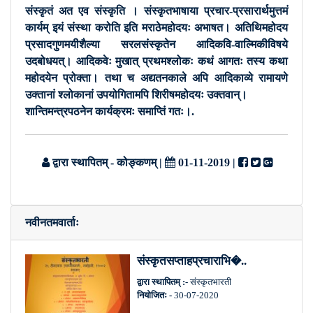
संस्कृतं अत एव संस्कृति । संस्कृतभाषाया प्रचार-प्रसारार्थमुत्तमं
कार्यम् इयं संस्था करोति इति मराठेमहोदयः अभाषत। अतिथिमहोदय
प्रसादगुणमयीशैल्या सरलसंस्कृतेन आदिकवि-वाल्मिकीविषये
उदबोधयत्। आदिकवेः मुखात् प्रथमश्लोकः कथं आगतः तस्य कथा
महोदयेन प्रोक्ता। तथा च अद्यतनकाले अपि आदिकाव्ये रामायणे
उक्तानां श्लोकानां उपयोगितामपि शिरीषमहोदयः उक्तवान्।
शान्तिमन्त्रपठनेन कार्यक्रमः समाप्तिं गतः।.
द्वारा स्थापितम् - कोङ्कणम्
|
01-11-2019
|
नवीनतमवार्ताः
संस्कृतसप्ताहप्रचाराभि�..
द्वारा स्थापितम् :-
संस्कृतभारती
नियोजितः -
30-07-2020