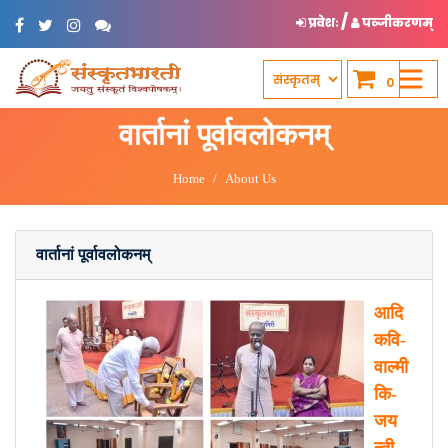
/
प्रवेशः
पञ्जीकरणम्
0
वार्तानां पूर्वावलोकनम्
Home
About Us
वार्तानां पूर्वावलोकनम्
आदि
कवि-
वाल्मी
कि-
जय